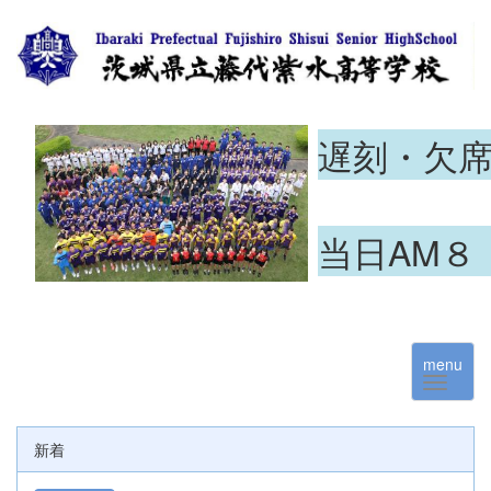
遅刻・欠
当日AM８
menu
新着