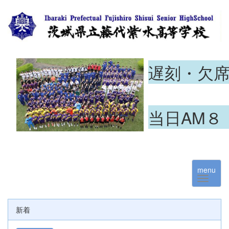
遅刻・欠
当日AM８
menu
新着